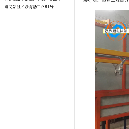
道龙新社区沙背坜二路81号