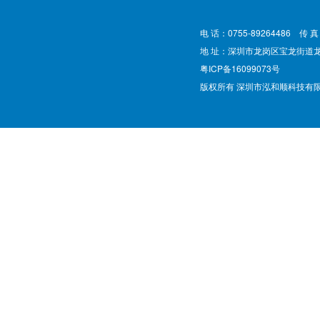
电 话：0755-89264486 传 真
地 址：深圳市龙岗区宝龙街道
粤ICP备16099073号
版权所有 深圳市泓和顺科技有限公司 @ Cop