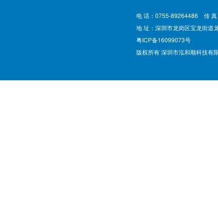
电 话：0755-89264486 传 真
地 址：深圳市龙岗区宝龙街道
粤ICP备16099073号
版权所有 深圳市泓和顺科技有限公司 @ Cop