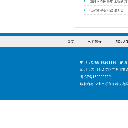
如何检查阴极电泳漆的附
电泳漆涂装前处理工艺
首页
|
公司简介
|
解决方
电 话：0755-89264486 传 真
地 址：深圳市龙岗区宝龙街道
粤ICP备16099073号
版权所有 深圳市泓和顺科技有限公司 @ Cop