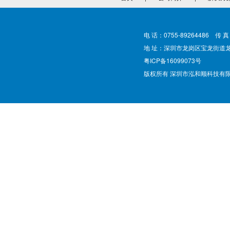
电 话：0755-89264486 传 真
地 址：深圳市龙岗区宝龙街道
粤ICP备16099073号
版权所有 深圳市泓和顺科技有限公司 @ Cop