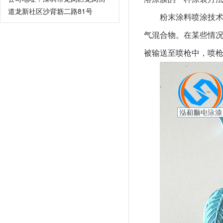
道龙新社区沙背坜二路81号
粉末涂料喷涂技
气混合物。在某些情
被输送至喷枪中，喷