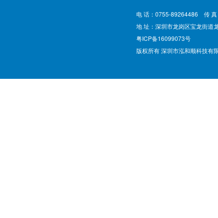
电 话：0755-89264486 传 真
地 址：深圳市龙岗区宝龙街道
粤ICP备16099073号
版权所有 深圳市泓和顺科技有限公司 @ Cop