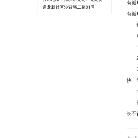
有循
道龙新社区沙背坜二路81号
有循
快，
长不
上一条