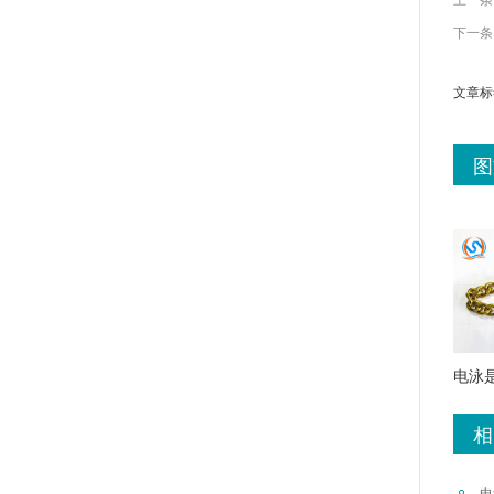
下一条
文章标
图
电泳
相
电