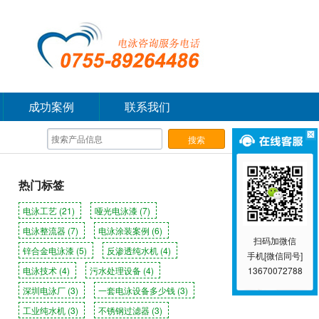
成功案例
联系我们
热门标签
电泳工艺
(21)
哑光电泳漆
(7)
电泳整流器
(7)
电泳涂装案例
(6)
扫码加微信
锌合金电泳漆
(5)
反渗透纯水机
(4)
手机[微信同号]
电泳技术
(4)
污水处理设备
(4)
13670072788
深圳电泳厂
(3)
一套电泳设备多少钱
(3)
工业纯水机
(3)
不锈钢过滤器
(3)