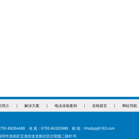
司简介
|
解决方案
|
电泳涂装案例
|
在线留言
|
网站导航
755-89264486 传 真：0755-84320986 邮 箱：hhsdyq@163.com
深圳市龙岗区宝龙街道龙新社区沙背坜二路81号