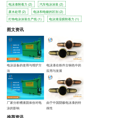
电泳漆附着力
(2)
汽车电泳涂装
(2)
废水处理
(2)
电泳和电镀的区别
(2)
灯饰电泳涂装生产线
(1)
电泳漆湿膜附着力
(1)
图文资讯
电泳设备的使用与维护方
电泳漆在铁件古铜色中的
法
应用与发展
厂家分析槽液固体份对电
由于中国阴极电泳漆的特
泳的影响
殊性
推荐资讯