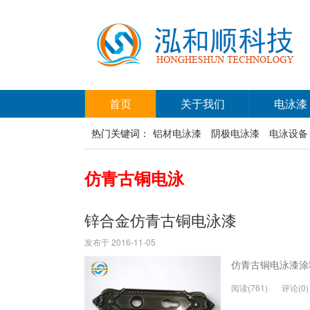
首页
关于我们
电泳漆
热门关键词：
铝材电泳漆
阴极电泳漆
电泳设备
仿青古铜电泳
锌合金仿青古铜电泳漆
发布于 2016-11-05
仿青古铜电泳漆涂
阅读(761)
评论(0)