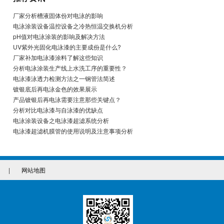
厂家分析槽液固体份对电泳的影响
电泳涂装设备温控设备之冷热恒温交换机分析
pH值对电泳涂装的影响及解决方法
UV紫外光固化电泳漆的主要成份是什么?
厂家补加电泳漆涂料了解这些知识
分析电泳涂装生产线上水洗工序的重要性？
电泳漆泳透力检测方法之一钢管法简述
镀银底后再电泳金色的效果展示
产品镀银后再电泳需要注意那些关键点？
分析对比电泳漆与自泳漆的优缺点
电泳涂装设备之电泳漆超滤系统分析
电泳漆超滤机膜管的使用说明及注意事项分析
|
网站地图