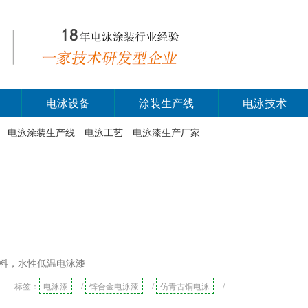
电泳设备
涂装生产线
电泳技术
电泳涂装生产线
电泳工艺
电泳漆生产厂家
料，水性低温电泳漆
标签：
电泳漆
/
锌合金电泳漆
/
仿青古铜电泳
/