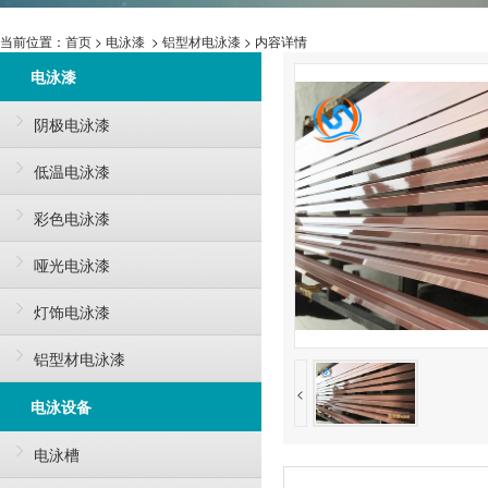
当前位置：
首页
>
电泳漆
>
铝型材电泳漆
> 内容详情
电泳漆
阴极电泳漆
低温电泳漆
彩色电泳漆
哑光电泳漆
灯饰电泳漆
铝型材电泳漆
<
电泳设备
电泳槽