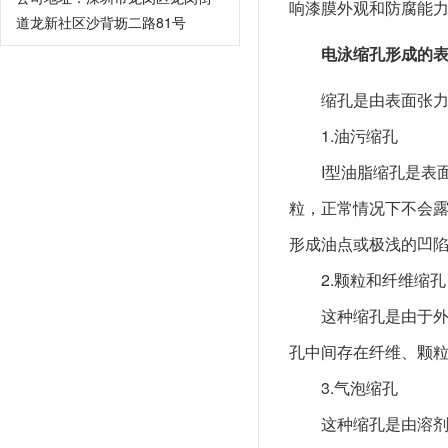
响漆膜外观和防腐能
道龙新社区沙背坜二路81号
电泳缩孔形成的表
缩孔是由表面张力梯
1.油污缩孔
I型油脂缩孔是表面
粒，正常情况下不会露底
形成油点或极浅的凹
2.颗粒和纤维缩孔
这种缩孔是由于外部
孔中间存在纤维、颗
3.气泡缩孔
这种缩孔是由溶剂气