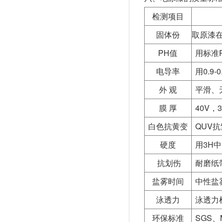
检测项目
固体份
取原漆在
PH值
用标准
电导率
用0.9
外 观
平滑、
膜 厚
40V，3
白色抗黄变
QUV
硬度
用3H
抗划伤
耐磨纸
盐雾时间
中性盐
泳透力
泳透力
环保标准
SGS、