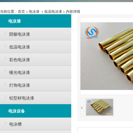
当前位置：
首页
>
电泳漆
>
低温电泳漆
> 内容详情
电泳漆
阴极电泳漆
低温电泳漆
彩色电泳漆
哑光电泳漆
灯饰电泳漆
铝型材电泳漆
<
电泳设备
电泳槽