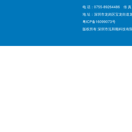
电 话：0755-89264486 传 真
地 址：深圳市龙岗区宝龙街道
粤ICP备16099073号
版权所有 深圳市泓和顺科技有限公司 @ Cop