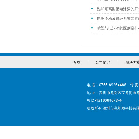
泓和顺高耐磨电泳漆的开
电泳漆槽液循环系统装置
喷塑与电泳漆的区别是什
首页
|
公司简介
|
解决方
电 话：0755-89264486 传 真
地 址：深圳市龙岗区宝龙街道
粤ICP备16099073号
版权所有 深圳市泓和顺科技有限公司 @ Cop