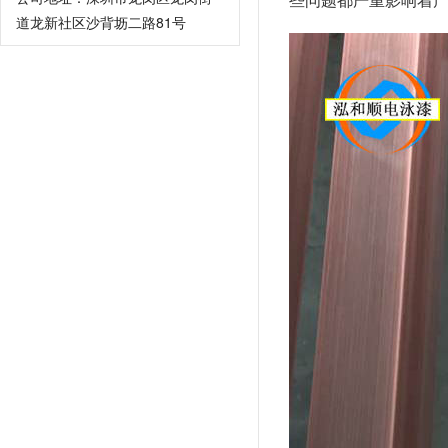
道龙新社区沙背坜二路81号