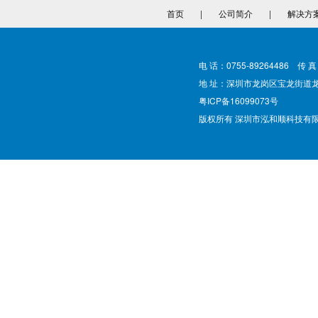
首页
|
公司简介
|
解决方
电 话：0755-89264486 传 真
地 址：深圳市龙岗区宝龙街道
粤ICP备16099073号
版权所有 深圳市泓和顺科技有限公司 @ Cop