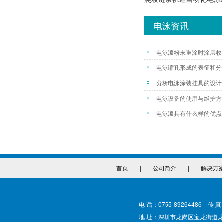
电泳资讯
电泳漆粉末重涂时涂层收
电泳缩孔形成的表征和分
分析电泳涂装挂具的设计
电泳设备的使用与维护方
电泳漆具有什么样的优点
首页
|
公司简介
|
解决方
电 话：0755-89264486 传 真
地 址：深圳市龙岗区宝龙街道