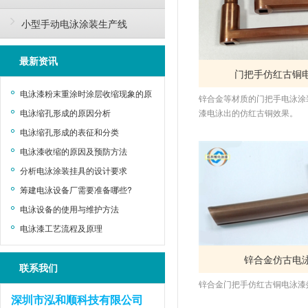
小型手动电泳涂装生产线
最新资讯
门把手仿红古铜
电泳漆粉末重涂时涂层收缩现象的原
锌合金等材质的门把手电泳涂
漆电泳出的仿红古铜效果。
因及解决方法
电泳缩孔形成的原因分析
电泳缩孔形成的表征和分类
电泳漆收缩的原因及预防方法
分析电泳涂装挂具的设计要求
筹建电泳设备厂需要准备哪些?
电泳设备的使用与维护方法
电泳漆工艺流程及原理
锌合金仿古电
联系我们
锌合金门把手仿红古铜电泳漆
深圳市泓和顺科技有限公司