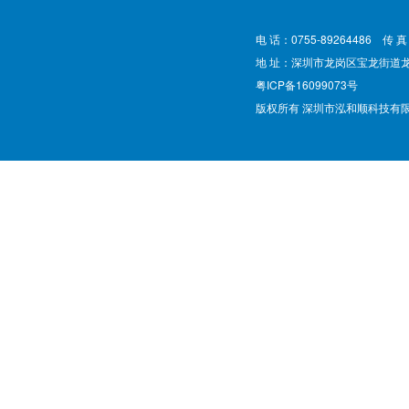
电 话：0755-89264486 传 真
地 址：深圳市龙岗区宝龙街道
粤ICP备16099073号
版权所有 深圳市泓和顺科技有限公司 @ Cop