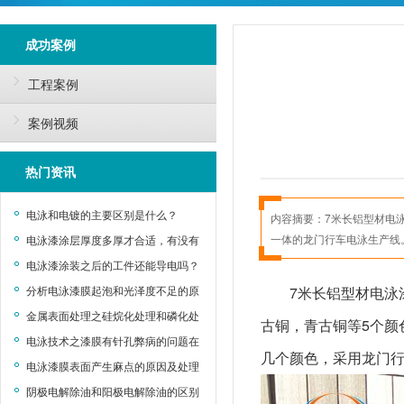
成功案例
工程案例
案例视频
热门资讯
电泳和电镀的主要区别是什么？
内容摘要：
7米长铝型材电
一体的龙门行车电泳生产线
电泳漆涂层厚度多厚才合适，有没有
什么标准?
电泳漆涂装之后的工件还能导电吗？
分析电泳漆膜起泡和光泽度不足的原
7米长铝型材电泳
因及处理方法
金属表面处理之硅烷化处理和磷化处
古铜，青古铜等5个颜
理的优劣对比
电泳技术之漆膜有针孔弊病的问题在
几个颜色，采用龙门
哪里？
电泳漆膜表面产生麻点的原因及处理
方法
阴极电解除油和阳极电解除油的区别