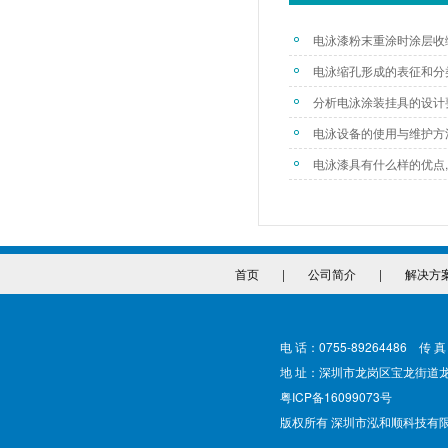
电泳漆粉末重涂时涂层收
电泳缩孔形成的表征和分
分析电泳涂装挂具的设计
电泳设备的使用与维护方
电泳漆具有什么样的优点
首页
|
公司简介
|
解决方
电 话：0755-89264486 传 真
地 址：深圳市龙岗区宝龙街道
粤ICP备16099073号
版权所有 深圳市泓和顺科技有限公司 @ Cop