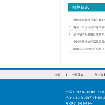
相关资讯
电泳漆膜和电导率引起的
电泳工艺设计要注意的事
泓和顺高耐磨电泳漆的开
电泳漆槽液循环系统装置
喷塑与电泳漆的区别是什
首页
|
公司简介
|
解决方
电 话：0755-89264486 传 真
地 址：深圳市龙岗区宝龙街道
粤ICP备16099073号